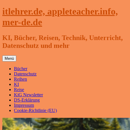
Zum
itlehrer.de, appleteacher.info,
Inhalt
springen
mer-de.de
KI, Bücher, Reisen, Technik, Unterricht,
Datenschutz und mehr
Menü
Bücher
Datenschutz
Reihen
KI
Reise
KiG Newsletter
DS-Erklärung
Impressum
Cookie-Richtlinie (EU)