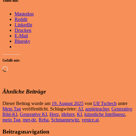
Teilen mit:
Mastodon
Reddit
LinkedIn
Drucken
E-Mail
Bluesky
Gefällt mir:
Wird
geladen …
Ähnliche Beiträge
Dieser Beitrag wurde am
19. August 2025
von
Ulf Tschech
unter
Mein Tag
veröffentlicht. Schlagwörter:
AI
,
appleteacher
,
Generative
Bild-KI
,
Generative KI
,
Herz
,
itlehrer
,
KI
,
künstliche Intelligenz
,
mein Tag
,
mer-de
,
Reha
,
Schmannewitz
,
venice.ai
.
Beitragsnavigation