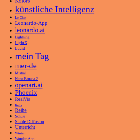
Kolors
künstliche Intelligenz
Le Chat
Leonardo-App
leonardo.ai
Lightning
LightX
Lucid
mein Tag
mer-de
Mistral
Nano Banana 2
openart.ai
Phoenix
RealVis
Reha
Reihe
Schule
Stable Diffusion
Unterricht
Winter
Wonder-App