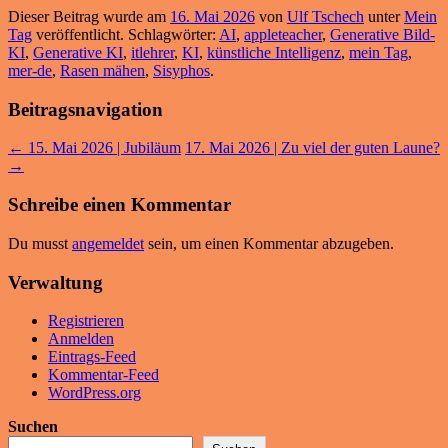
Dieser Beitrag wurde am
16. Mai 2026
von
Ulf Tschech
unter
Mein
Tag
veröffentlicht. Schlagwörter:
AI
,
appleteacher
,
Generative Bild-
KI
,
Generative KI
,
itlehrer
,
KI
,
künstliche Intelligenz
,
mein Tag
,
mer-de
,
Rasen mähen
,
Sisyphos
.
Beitragsnavigation
←
15. Mai 2026 | Jubiläum
17. Mai 2026 | Zu viel der guten Laune?
→
Schreibe einen Kommentar
Du musst
angemeldet
sein, um einen Kommentar abzugeben.
Verwaltung
Registrieren
Anmelden
Eintrags-Feed
Kommentar-Feed
WordPress.org
Suchen