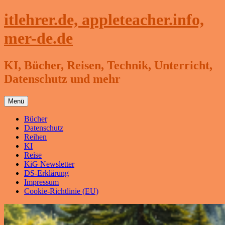
Zum
itlehrer.de, appleteacher.info,
Inhalt
springen
mer-de.de
KI, Bücher, Reisen, Technik, Unterricht,
Datenschutz und mehr
Menü
Bücher
Datenschutz
Reihen
KI
Reise
KiG Newsletter
DS-Erklärung
Impressum
Cookie-Richtlinie (EU)