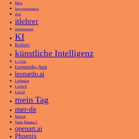
Herz
Impressionismus
iPad
itlehrer
Juggernaut
KI
Kolors
künstliche Intelligenz
Le Chat
Leonardo-App
leonardo.ai
Lightning
LightX
Lucid
mein Tag
mer-de
Mistral
Nano Banana 2
openart.ai
Phoenix