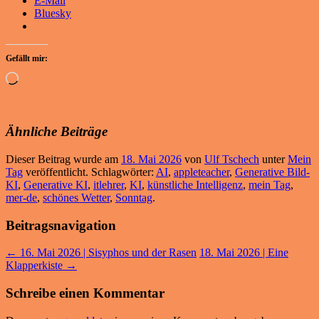
E-Mail
Bluesky
Gefällt mir:
Wird
geladen …
Ähnliche Beiträge
Dieser Beitrag wurde am
18. Mai 2026
von
Ulf Tschech
unter
Mein
Tag
veröffentlicht. Schlagwörter:
AI
,
appleteacher
,
Generative Bild-
KI
,
Generative KI
,
itlehrer
,
KI
,
künstliche Intelligenz
,
mein Tag
,
mer-de
,
schönes Wetter
,
Sonntag
.
Beitragsnavigation
←
16. Mai 2026 | Sisyphos und der Rasen
18. Mai 2026 | Eine
Klapperkiste
→
Schreibe einen Kommentar