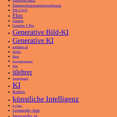
Datenschutz
Datenschutzgrundverordnung
DS-GVO
Flux
Gemini
Gemini 3 Pro
Generative Bild-KI
Generative KI
getimg.ai
Herbst
Herz
Impressionismus
iPad
itlehrer
Juggernaut
KI
Kolors
künstliche Intelligenz
Le Chat
Leonardo-App
leonardo.ai