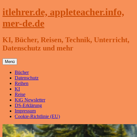
Zum
itlehrer.de, appleteacher.info,
Inhalt
springen
mer-de.de
KI, Bücher, Reisen, Technik, Unterricht,
Datenschutz und mehr
Menü
Bücher
Datenschutz
Reihen
KI
Reise
KiG Newsletter
DS-Erklärung
Impressum
Cookie-Richtlinie (EU)