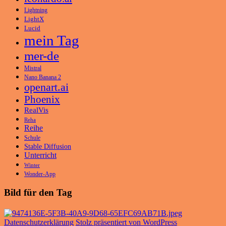
Lightning
LightX
Lucid
mein Tag
mer-de
Mistral
Nano Banana 2
openart.ai
Phoenix
RealVis
Reha
Reihe
Schule
Stable Diffusion
Unterricht
Winter
Wonder-App
Bild für den Tag
Datenschutzerklärung
Stolz präsentiert von WordPress