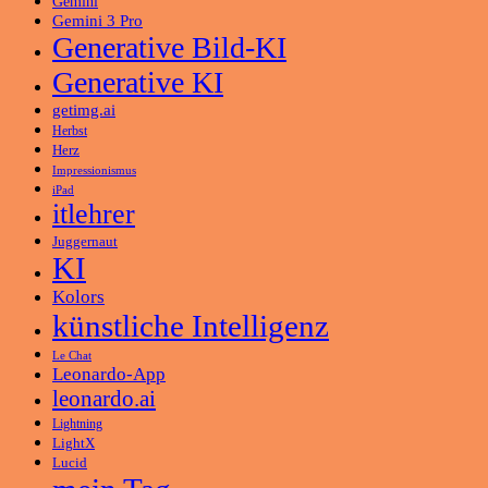
Gemini
Gemini 3 Pro
Generative Bild-KI
Generative KI
getimg.ai
Herbst
Herz
Impressionismus
iPad
itlehrer
Juggernaut
KI
Kolors
künstliche Intelligenz
Le Chat
Leonardo-App
leonardo.ai
Lightning
LightX
Lucid