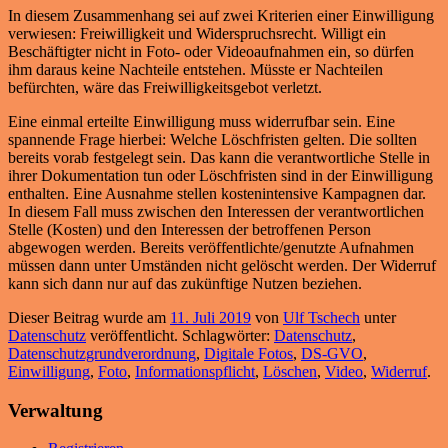
In diesem Zusammenhang sei auf zwei Kriterien einer Einwilligung
verwiesen: Freiwilligkeit und Widerspruchsrecht. Willigt ein
Beschäftigter nicht in Foto- oder Videoaufnahmen ein, so dürfen
ihm daraus keine Nachteile entstehen. Müsste er Nachteilen
befürchten, wäre das Freiwilligkeitsgebot verletzt.
Eine einmal erteilte Einwilligung muss widerrufbar sein. Eine
spannende Frage hierbei: Welche Löschfristen gelten. Die sollten
bereits vorab festgelegt sein. Das kann die verantwortliche Stelle in
ihrer Dokumentation tun oder Löschfristen sind in der Einwilligung
enthalten. Eine Ausnahme stellen kostenintensive Kampagnen dar.
In diesem Fall muss zwischen den Interessen der verantwortlichen
Stelle (Kosten) und den Interessen der betroffenen Person
abgewogen werden. Bereits veröffentlichte/genutzte Aufnahmen
müssen dann unter Umständen nicht gelöscht werden. Der Widerruf
kann sich dann nur auf das zukünftige Nutzen beziehen.
Dieser Beitrag wurde am
11. Juli 2019
von
Ulf Tschech
unter
Datenschutz
veröffentlicht. Schlagwörter:
Datenschutz
,
Datenschutzgrundverordnung
,
Digitale Fotos
,
DS-GVO
,
Einwilligung
,
Foto
,
Informationspflicht
,
Löschen
,
Video
,
Widerruf
.
Verwaltung