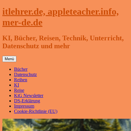
Zum
itlehrer.de, appleteacher.info,
Inhalt
springen
mer-de.de
KI, Bücher, Reisen, Technik, Unterricht,
Datenschutz und mehr
Menü
Bücher
Datenschutz
Reihen
KI
Reise
KiG Newsletter
DS-Erklärung
Impressum
Cookie-Richtlinie (EU)