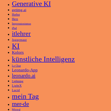
Generative KI
getimg.ai
Herbst
Herz
Impressionismus
iPad
itlehrer
Juggernaut
KI
Kolors
künstliche Intelligenz
Le Chat
Leonardo-App
leonardo.ai
Lightning
LightX
Lucid
mein Tag
mer-de
Mistral