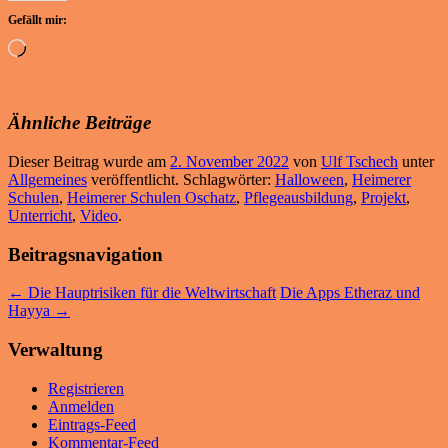
Gefällt mir:
Wird
geladen …
Ähnliche Beiträge
Dieser Beitrag wurde am
2. November 2022
von
Ulf Tschech
unter
Allgemeines
veröffentlicht. Schlagwörter:
Halloween
,
Heimerer
Schulen
,
Heimerer Schulen Oschatz
,
Pflegeausbildung
,
Projekt
,
Unterricht
,
Video
.
Beitragsnavigation
←
Die Hauptrisiken für die Weltwirtschaft
Die Apps Etheraz und
Hayya
→
Verwaltung
Registrieren
Anmelden
Eintrags-Feed
Kommentar-Feed