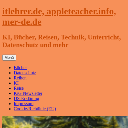
Zum
itlehrer.de, appleteacher.info,
Inhalt
springen
mer-de.de
KI, Bücher, Reisen, Technik, Unterricht,
Datenschutz und mehr
Menü
Bücher
Datenschutz
Reihen
KI
Reise
KiG Newsletter
DS-Erklärung
Impressum
Cookie-Richtlinie (EU)