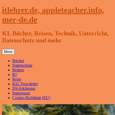
Zum
itlehrer.de, appleteacher.info,
Inhalt
springen
mer-de.de
KI, Bücher, Reisen, Technik, Unterricht,
Datenschutz und mehr
Menü
Bücher
Datenschutz
Reihen
KI
Reise
KiG Newsletter
DS-Erklärung
Impressum
Cookie-Richtlinie (EU)