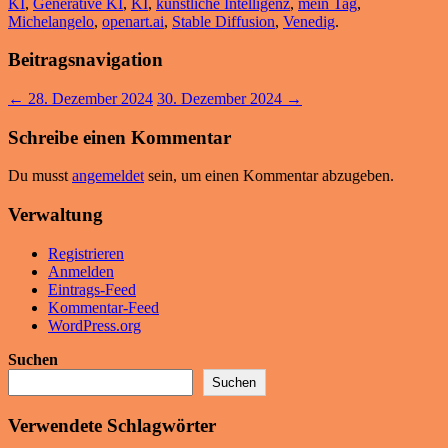
KI
,
Generative KI
,
KI
,
künstliche Intelligenz
,
mein Tag
,
Michelangelo
,
openart.ai
,
Stable Diffusion
,
Venedig
.
Beitragsnavigation
←
28. Dezember 2024
30. Dezember 2024
→
Schreibe einen Kommentar
Du musst
angemeldet
sein, um einen Kommentar abzugeben.
Verwaltung
Registrieren
Anmelden
Eintrags-Feed
Kommentar-Feed
WordPress.org
Suchen
Suchen
Verwendete Schlagwörter