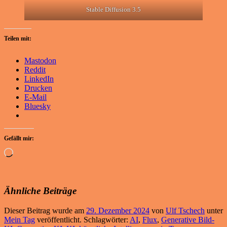
Stable Diffusion 3.5
Teilen mit:
Mastodon
Reddit
LinkedIn
Drucken
E-Mail
Bluesky
Gefällt mir:
Wird
geladen …
Ähnliche Beiträge
Dieser Beitrag wurde am
29. Dezember 2024
von
Ulf Tschech
unter
Mein Tag
veröffentlicht. Schlagwörter:
AI
,
Flux
,
Generative Bild-