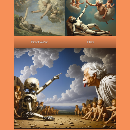
PixelWave
Flux