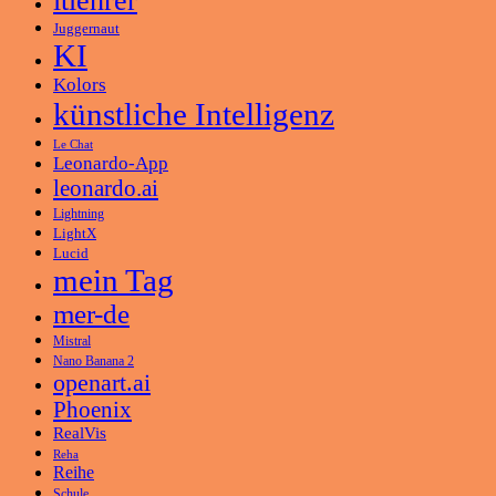
itlehrer
Juggernaut
KI
Kolors
künstliche Intelligenz
Le Chat
Leonardo-App
leonardo.ai
Lightning
LightX
Lucid
mein Tag
mer-de
Mistral
Nano Banana 2
openart.ai
Phoenix
RealVis
Reha
Reihe
Schule